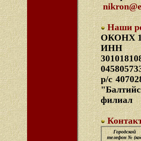
nikron@el
Наши р
ОКОНХ 1
ИНН 6
301018
04580573
р/с 4070
"Балтий
филиал
Контакт
Городской
телефон № (ко