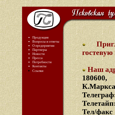
Продукция
Вопросы и ответы
При
О предприятии
Партнеры
гостевую
Новости
Пресса
Потребности
Контакты
Наш адр
Ссылки
180600,
К.Маркса,
Телегр
Телетайп
Тел/факс