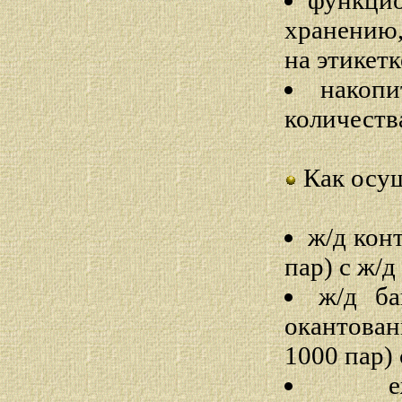
функцио
хранению,
на этикетк
накопи
количества
Как осущ
ж/д конт
пар) с ж/д
ж/д ба
окантован
1000 пар) 