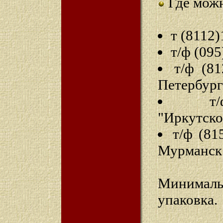
Где можн
т (8112
т/ф (095
т/ф (81
Петербург
т
"Иркутско
т/ф (81
Мурманск
Минимал
упаковка.