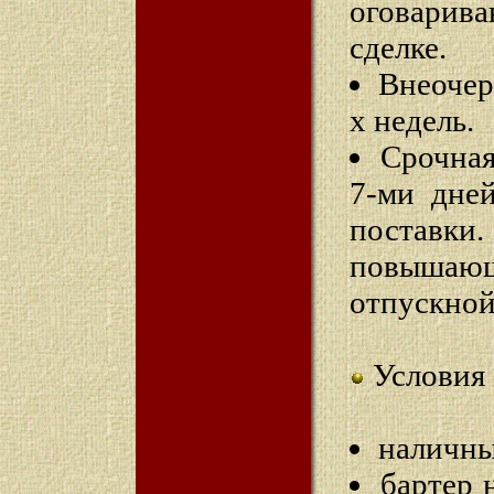
оговарив
сделке.
Внеочер
х недель.
Срочная
7-ми дней
поставки.
повышаю
отпускной
Условия 
наличны
бартер 