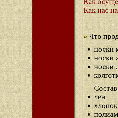
Как осуще
Как нас н
Что про
носки 
носки 
носки 
колгот
Состав
лен
хлопок
полиа