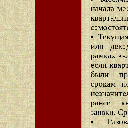
начала ме
кварта
самостоят
Текущая
или дека
рамках кв
если квар
были пр
срокам п
незначите
ранее к
заявки. Ср
Разо