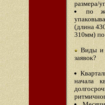
размера/у
по ж
упаковыв
(длина 43
310мм) по
Виды и 
заявок?
Кварталь
начала к
долгос
ритмичног
Месячн