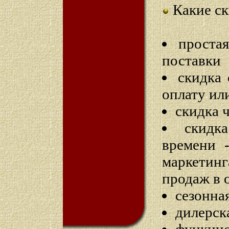
Какие ск
простая
поставки
скидка 
оплату ил
скидка 
скидк
времени -
маркетин
продаж в 
сезонна
дилерск