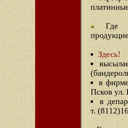
платинные
Где и
продукцие
Здесь!
высыла
(бандерол
в фирме
Псков ул. 
в депа
т. (8112)1