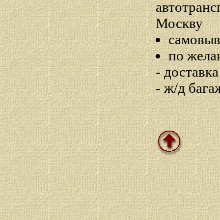
автотранс
Москву
самовыв
по жела
- доставк
- ж/д бага