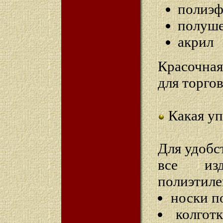
полиэ
полуше
акрил
Красочна
для торгов
Какая уп
Для удобс
все изд
полиэтиле
носки по
колгот